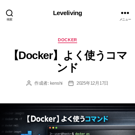
Leveliving
検索
メニュー
カ
DOCKER
テ
【Docker】よく使うコマ
ゴ
リ
ンド
ー
作成者:
kenshi
2025年12月17日
投
投
稿
稿
者
日