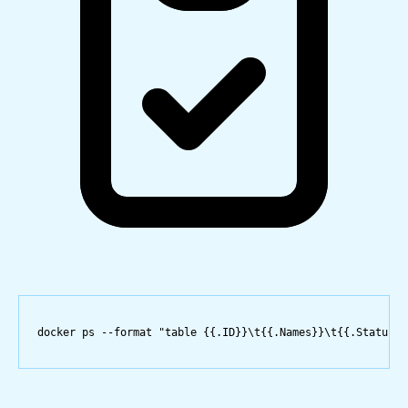
docker
ps
--format
"table {{.ID}}\t{{.Names}}\t{{.Status}}