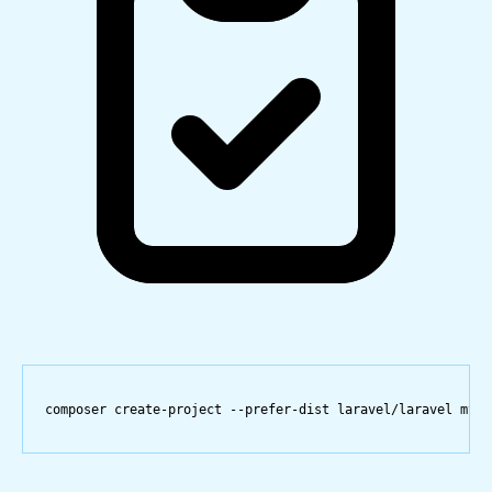
composer
create-project
--prefer-dist
laravel/laravel
my-p