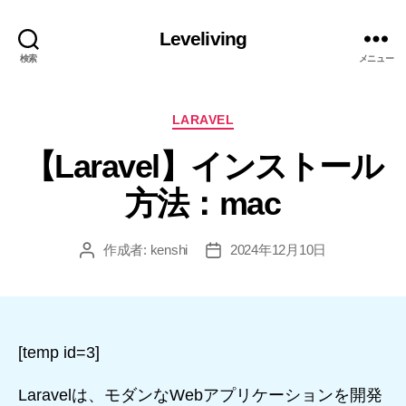
Leveliving
検索
メニュー
カ
LARAVEL
テ
【Laravel】インストール
ゴ
リ
方法：mac
ー
作成者:
kenshi
2024年12月10日
投
投
稿
稿
者
日
[temp id=3]
Laravelは、モダンなWebアプリケーションを開発