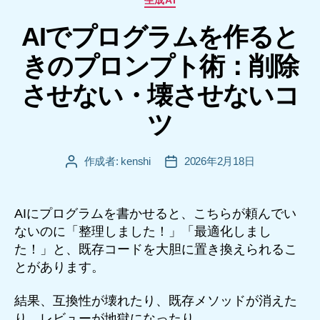
生成AI
テ
AIでプログラムを作ると
ゴ
リ
きのプロンプト術：削除
ー
させない・壊させないコ
ツ
作成者:
kenshi
2026年2月18日
投
投
稿
稿
者
日
AIにプログラムを書かせると、こちらが頼んでい
ないのに「整理しました！」「最適化しまし
た！」と、既存コードを大胆に置き換えられるこ
とがあります。
結果、互換性が壊れたり、既存メソッドが消えた
り、レビューが地獄になったり……。