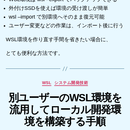
外付けSSDを使えば環境の受け渡しが簡単
wsl –import で別環境へそのまま復元可能
ユーザー変更などの作業は、インポート後に行う
WSL環境を作り直す手間を省きたい場合に、
とても便利な方法です。
カ
WSL
システム開発技術
テ
別ユーザーのWSL環境を
ゴ
リ
流用してローカル開発環
ー
境を構築する手順