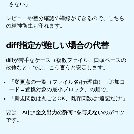
さない」
レビューや差分確認の導線ができるので、こちら
の精神衛生も守れます。
diff指定が難しい場合の代替
diffが苦手なケース（複数ファイル、口頭ベースの
改修など）では、こう言うと安定します。
「変更点の一覧（ファイル名/行/理由）→追加コ
ード→置換対象の最小ブロック、の順で」
「新規関数は丸ごとOK、既存関数は“追記だけ”」
要は、
AIに“全文出力の許可”を与えない
のがコツ
です。