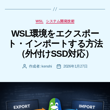
カ
WSL
システム開発技術
テ
WSL環境をエクスポー
ゴ
リ
ト・インポートする方法
ー
（外付けSSD対応）
作成者:
kenshi
2026年1月27日
投
投
稿
稿
者
日