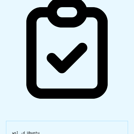
wsl 
-
d Ubuntu