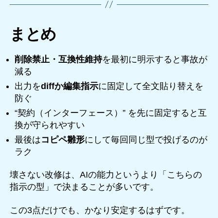
まとめ
削除禁止・互換性維持
を最初に明示すると事故が
減る
出力を
diffか編集指示
に固定して全文貼り替えを
防ぐ
“契約（インターフェース）” を先に固定すると互
換が守られやすい
最後は
コピペ雛形
にして毎回同じ型で投げるのが
ラク
壊さない改修は、AIの能力というより「こちらの
指示の型」で決まることが多いです。
この3点だけでも、かなり安定するはずです。