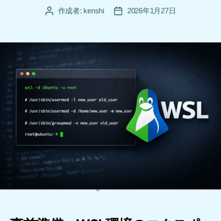
作成者:
kenshi
2026年1月27日
投
投
稿
稿
者
日
wsl-change-user-and-home