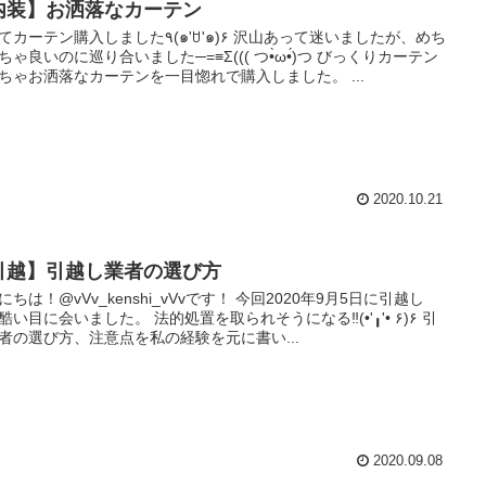
内装】お洒落なカーテン
ン購入しました٩(๑'ꇴ'๑)۶ 沢山あって迷いましたが、めち
ちゃ良いのに巡り合いました─=≡Σ((( つ•̀ω•́)つ びっくりカーテン
ちゃお洒落なカーテンを一目惚れで購入しました。 ...
2020.10.21
引越】引越し業者の選び方
にちは！@vVv_kenshi_vVvです！ 今回2020年9月5日に引越し
酷い目に会いました。 法的処置を取られそうになる‼(•'╻'• ۶)۶ 引
者の選び方、注意点を私の経験を元に書い...
2020.09.08