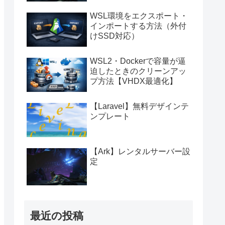
WSL環境をエクスポート・
インポートする方法（外付
けSSD対応）
WSL2・Dockerで容量が逼
迫したときのクリーンアッ
プ方法【VHDX最適化】
【Laravel】無料デザインテ
ンプレート
【Ark】レンタルサーバー設
定
最近の投稿