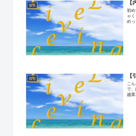
【
住宅
初めてカーテ
ゃく
めっ
【
住宅
こん
で、
越業