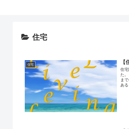
住宅
【
住宅
住宅
た。
まで
ある